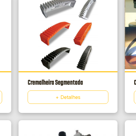
Cremalheira Segmentada
C
+ Detalhes