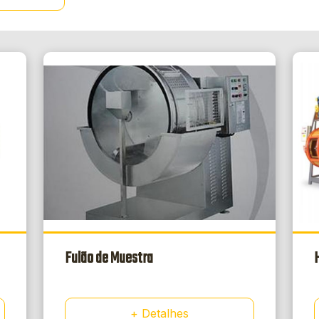
Fulão de Muestra
H
+ Detalhes