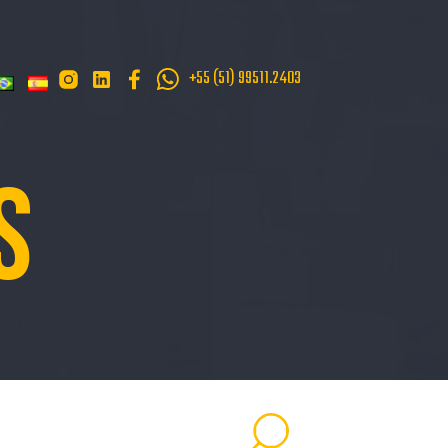
+55 (51) 99511.2403
S